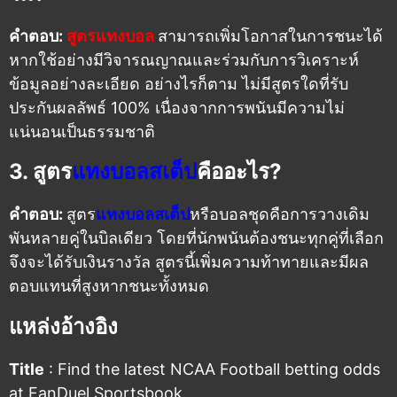
คำตอบ:
สูตรแทงบอล
สามารถเพิ่มโอกาสในการชนะได้
หากใช้อย่างมีวิจารณญาณและร่วมกับการวิเคราะห์
ข้อมูลอย่างละเอียด อย่างไรก็ตาม ไม่มีสูตรใดที่รับ
ประกันผลลัพธ์ 100% เนื่องจากการพนันมีความไม่
แน่นอนเป็นธรรมชาติ
3. สูตร
แทงบอลสเต็ป
คืออะไร?
คำตอบ:
สูตร
แทงบอลสเต็ป
หรือบอลชุดคือการวางเดิม
พันหลายคู่ในบิลเดียว โดยที่นักพนันต้องชนะทุกคู่ที่เลือก
จึงจะได้รับเงินรางวัล สูตรนี้เพิ่มความท้าทายและมีผล
ตอบแทนที่สูงหากชนะทั้งหมด
แหล่งอ้างอิง
Title
: Find the latest NCAA Football betting odds
at FanDuel Sportsbook