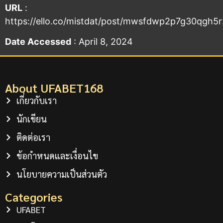
URL
:
https://ello.co/mistdat/post/mwsfdwp2p7g30qgh5
Date Accessed
: April 8, 2024
About UFABET168
เกี่ยวกับเรา
นักเขียน
ติดต่อเรา
ข้อกำหนดและเงื่อนไข
นโยบายความเป็นส่วนตัว
Categories
UFABET