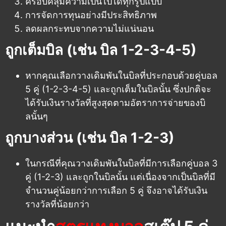
ครอบคลุมความเป็นไปได้ทุกรูปแบบ
การจัดการทุนอย่างมีประสิทธิภาพ
ลดผลกระทบจากความไม่แน่นอน
ถูกเต็มบิล (เช่น บิล 1-2-3-4-5)
หากคุณเลือกวางเดิมพันในบิลที่ประกอบด้วยคู่บอล
5 คู่ (1-2-3-4-5) และถูกเต็มในบิลนั้น ซึ่งปกติจะ
ได้รับเงินรางวัลที่สูงสุดตามอัตราการจ่ายของบิ
ลนั้นๆ
ถูกบางส่วน (เช่น บิล 1-2-3)
ในกรณีที่คุณวางเดิมพันในบิลที่มีการเลือกคู่บอล 3
คู่ (1-2-3) และถูกในบิลนั้น แต่เนื่องจากเป็นบิลที่มี
จำนวนคู่น้อยกว่าการเลือก 5 คู่ จึงอาจได้รับเงิน
รางวัลที่น้อยกว่า