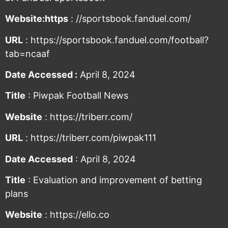
Website:https
: //sportsbook.fanduel.com/
URL
: https://sportsbook.fanduel.com/football?
tab=ncaaf
Date Accessed :
April 8, 2024
Title
:
Piwpak Football News
Website
: https://triberr.com/
URL
: https://triberr.com/piwpak111
Date Accessed
: April 8, 2024
Title
: Evaluation and improvement of betting
plans
Website
: https://ello.co