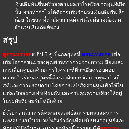
เงินเดิมพันขึ้นหรือลงตามผลกำไรหรือขาดทุนที่เกิด
ขึ้น หากทำกำไรได้ดีอาจเพิ่มจำนวนเงินเดิมพันเล็ก
น้อย ในขณะที่ถ้ามีผลการเดิมพันไม่ดีอาจต้องลด
จำนวนเงินเดิมพันลง
สรุป
สูตรแทงบอล
สเต็ป 5 คู่เป็นกลยุทธ์ที่
สอนแทงบอล
เพื่อ
เพิ่มโอกาสชนะของคุณผ่านการกระจายความเสี่ยงและ
การเลือกคู่บอลด้วยการวิเคราะห์ที่ละเอียดรอบคอบ
ความสำเร็จของสูตรนี้ต้องอาศัยการจัดการทุนอย่างมี
สติและความรอบคอบ โดยการแบ่งสัดส่วนทุนเพื่อใช้ใน
แต่ละบิลอย่างเท่าเทียมกันและควบคุมความเสี่ยงให้อยู่
ในระดับที่ยอมรับได้อีกด้วย
ยิ่งไปกว่านั้น การติดตามผลลัพธ์และทบทวนแผนการ
แทงอย่างสม่ำเสมอเป็นสิ่งสำคัญเพื่อปรับปรุงกลยุทธ์และ
พัฒนาฝีมือในระยะยาว สุดท้ายนี้ การลองใช้
สูตรแทง