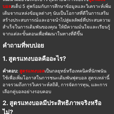
บอล
สเต็ป 5 คู่พร้อมกับการศึกษาข้อมูลและวิเคราะห์เพิ่ม
เติมจากแหล่งข้อมูลต่างๆ นับเป็นโอกาสที่ดีในการเสริม
สร้างประสบการณ์และอาจนำไปสู่ผลลัพธ์ที่ประสบความ
สำเร็จในการเดิมพันของคุณ ให้มีความมั่นใจและเรียนรู้
จากแต่ละขั้นตอนเพื่อพัฒนาในทางที่ดีขึ้น
คำถามที่พบบ่อย
1. สูตรแทงบอลคืออะไร?
คำตอบ:
สูตรแทงบอล
เป็นกลยุทธ์หรือเทคนิคที่นักพนัน
ใช้เพื่อเพิ่มโอกาสในการชนะเดิมพันฟุตบอล สูตรเหล่านี้
อาจรวมถึงการวิเคราะห์สถิติ, การจัดการทุน, และการ
เลือกคู่บอลอย่างรอบคอบ
2. สูตรแทงบอลมีประสิทธิภาพจริงหรือ
ไม่?