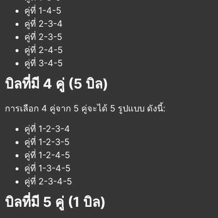
คู่ที่ 1-4-5
คู่ที่ 2-3-4
คู่ที่ 2-3-5
คู่ที่ 2-4-5
คู่ที่ 3-4-5
บิลที่มี 4 คู่ (5 บิล)
การเลือก 4 คู่จาก 5 คู่จะได้ 5 รูปแบบ ดังนี้:
คู่ที่ 1-2-3-4
คู่ที่ 1-2-3-5
คู่ที่ 1-2-4-5
คู่ที่ 1-3-4-5
คู่ที่ 2-3-4-5
บิลที่มี 5 คู่ (1 บิล)