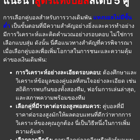
แนะนำ
สูตรแทงบอล
สเต๊ป 5 คู่
การเลือกคู่บอลสำหรับการวางเดิมพัน
แทงบอลไม่มีขั้น
ต่ำ
เป็นขั้นตอนที่มีความสำคัญอย่างยิ่งและควรทำอย่าง
มีการวิเคราะห์และคิดคำนวณอย่างรอบคอบ ไม่ใช่การ
เลือกแบบสุ่ม ดังนั้น นี่คือแนวทางสำคัญที่ควรพิจารณา
เมื่อเลือกคู่บอลเพื่อเพิ่มโอกาสในการชนะและความคุ้ม
ค่าของเงินเดิมพัน:
การวิเคราะห์อย่างละเอียดรอบคอบ:
ต้องศึกษาและ
วิเคราะห์ข้อมูลของคู่บอลที่สนใจอย่างละเอียด เช่น
สถิติการพบกันของทั้งสองทีม, ฟอร์มการเล่นล่าสุด,
และสภาพความพร้อมของทีม
เลือกคู่ที่มีราคาต่อรองสูงพอสมควร:
คู่บอลที่มี
ราคาต่อรองสูงมักให้ผลตอบแทนที่ดีกว่าหากการ
วิเคราะห์ของคุณถูกต้อง นี่เป็นวิธีหนึ่งในการเพิ่ม
ความคุ้มค่า
เลือกจากลีกดัง:
การเลือกคู่จากลีกหรือทัวร์นาเมน