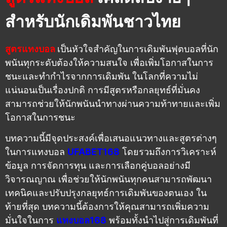
สำหรับนักเดิมพันชาวไทย
สูตรแทงบอล
เป็นหัวใจสำคัญในการเดิมพันฟุตบอลที่นัก
พนันทุกระดับต้องให้ความสนใจ เพื่อเพิ่มโอกาสในการ
ชนะและทำกำไรจากการเดิมพัน ในโลกที่ความไม่
แน่นอนเป็นเรื่องปกติ การมีสูตรหรือกลยุทธ์ที่มั่นคง
สามารถช่วยให้นักพนันนำทางผ่านความท้าทายและเพิ่ม
โอกาสในการชนะ
บทความนี้มีจุดประสงค์เพื่อเสนอแนวทางและสูตรต่างๆ
ในการแทงบอล
UFABET168
โดยรวมถึงการวิเคราะห์
ข้อมูล การจัดการทุน และการเลือกคู่บอลอย่างมี
วิจารณญาณ เพื่อช่วยให้นักพนันทุกคนสามารถพัฒนา
เทคนิคและปรับปรุงกลยุทธ์การเดิมพันของตนเอง ใน
ท้ายที่สุด บทความนี้ต้องการให้คุณสามารถเพิ่มความ
มั่นใจในการ
แทงบอล168
พร้อมทั้งนำไปสู่การเดิมพันที่