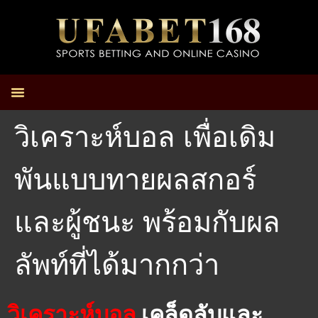
UFABET LOGIN
UFABETเว็บแม่
UFABETเว็บไหนดี
วิเคราะห์บอล เพื่อเดิม
พันแบบทายผลสกอร์
และผู้ชนะ พร้อมกับผล
ลัพท์ที่ได้มากกว่า
วิเคราะห์บอล
เคล็ดลับและ