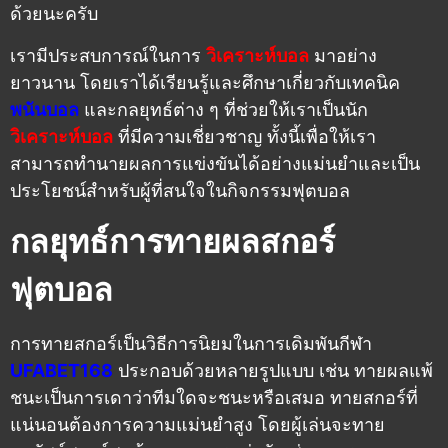
ด้วยนะครับ
เรามีประสบการณ์ในการ
วิเคราะห์บอล
มาอย่าง
ยาวนาน โดยเราได้เรียนรู้และศึกษาเกี่ยวกับเทคนิค
พนันบอล
และกลยุทธ์ต่าง ๆ ที่ช่วยให้เราเป็นนัก
วิเคราะห์บอล
ที่มีความเชี่ยวชาญ ทั้งนี้เพื่อให้เรา
สามารถทำนายผลการแข่งขันได้อย่างแม่นยำและเป็น
ประโยชน์สำหรับผู้ที่สนใจในกิจกรรมฟุตบอล
กลยุทธ์การทายผลสกอร์
ฟุตบอล
การทายสกอร์เป็นวิธีการนิยมในการเดิมพันกีฬา
UFABET168
ประกอบด้วยหลายรูปแบบ เช่น ทายผลแพ้
ชนะเป็นการเดาว่าทีมใดจะชนะหรือเสมอ ทายสกอร์ที่
แน่นอนต้องการความแม่นยำสูง โดยผู้เล่นจะทาย