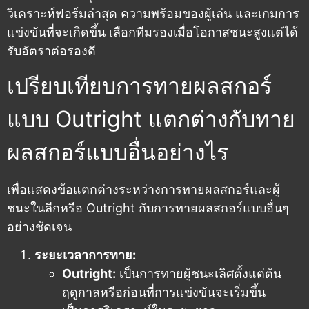
วิเคราะห์ฟอร์มล่าสุด ความพร้อมของผู้เล่น และเกมการ
แข่งขันที่จะเกิดขึ้น เลือกทีมรองเมื่อโอกาสชนะสูงแต่ได้
รับอัตราต่อรองดี
เปรียบเทียบการทายผลสกอร์
แบบ Outright แตกต่างกับทาย
ผลสกอร์แบบอื่นอย่างไร
เพื่อแสดงข้อแตกต่างระหว่างการทายผลสกอร์และผู้
ชนะในลีกหรือ Outright กับการทายผลสกอร์แบบอื่นๆ
อย่างชัดเจน
ระยะเวลาการทาย:
Outright:
เป็นการทายผู้ชนะเลิศตั้งแต่ต้น
ฤดูกาลหรือก่อนที่การแข่งขันจะเริ่มขึ้น