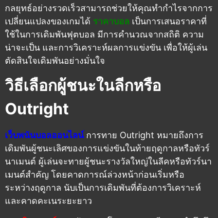
กลยุทธ์อย่างรวดเร็วสามารถช่วยให้คุณทำกำไรจากการ
เปลี่ยนแปลงของเกมได้
ราคาบอล
เป็นการเสนอราคาที่
ใช้ในการเดิมพันฟุตบอล มีการคำนวณจากสถิติ ความ
น่าจะเป็น และการวิเคราะห์ผลการแข่งขัน เพื่อให้ผู้เล่น
ตัดสินใจเดิมพันอย่างมั่นใจ
วิธีเลือกผู้ชนะในลีกหรือ
Outright
เว็บพนันบอลออนไลน์
การทาย Outright หมายถึงการ
เดิมพันผู้ชนะเลิศของการแข่งขันในท้ายฤดูกาลหรือทัวร์
นาเมนต์ ผู้เล่นจะทายผู้ชนะรางวัลใหญ่ในลีคหรือทัวร์นา
เมนต์สำคัญ โดยคาดการณ์ล่วงหน้าก่อนเริ่มหรือ
ระหว่างฤดูกาล นับเป็นการเดิมพันที่ต้องการวิเคราะห์
และคาดคะเนระยะยาว