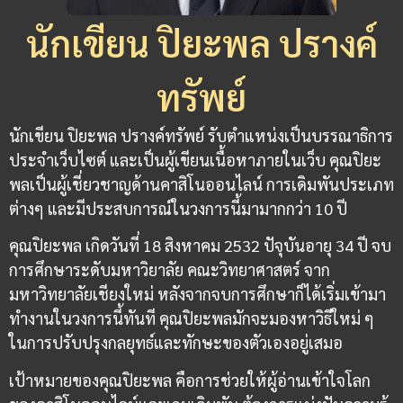
นักเขียน ปิยะพล ปรางค์
ทรัพย์
นักเขียน ปิยะพล ปรางค์ทรัพย์ รับตำแหน่งเป็นบรรณาธิการ
ประจำเว็บไซต์ และเป็นผู้เขียนเนื้อหาภายในเว็บ คุณปิยะ
พลเป็นผู้เชี่ยวชาญด้านคาสิโนออนไลน์ การเดิมพันประเภท
ต่างๆ และมีประสบการณ์ในวงการนี้มามากกว่า 10 ปี
คุณปิยะพล เกิดวันที่ 18 สิงหาคม 2532 ปัจุบันอายุ 34 ปี จบ
การศึกษาระดับมหาวิยาลัย คณะวิทยาศาสตร์ จาก
มหาวิทยาลัยเชียงใหม่ หลังจากจบการศึกษาก็ได้เริ่มเข้ามา
ทำงานในวงการนี้ทันที คุณปิยะพลมักจะมองหาวิธีใหม่ ๆ
ในการปรับปรุงกลยุทธ์และทักษะของตัวเองอยู่เสมอ
เป้าหมายของคุณปิยะพล คือการช่วยให้ผู้อ่านเข้าใจโลก